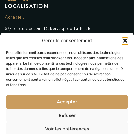
LOCALISATION
Adresse :
6/7 bd du docteur Dubois 44500 La Baule
Gérer le consentement
Réservation & Contact :
Pour offrir les meilleures expériences, nous utilisons des technologies
Suivez-nous sur Facebook
telles que les cookies pour stocker et/ou accéder aux informations des
appareils. Le fait de consentir à ces technologies nous permettra de
02.40.11.36.11
traiter des données telles que le comportement de navigation ou les ID
uniques sur ce site. Le fait de ne pas consentir ou de retirer son
MENU
consentement peut avoir un effet négatif sur certaines caractéristiques
et fonctions.
Accueil
Présentation
Accepter
Portfolio
Refuser
Actualités
Voir les préférences
Contact