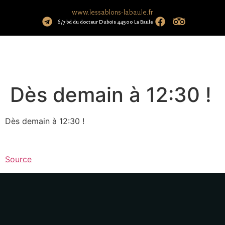
www.lessablons-labaule.fr
6/7 bd du docteur Dubois 44500 La Baule
Dès demain à 12:30 !
Dès demain à 12:30 !
Source