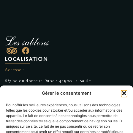
LOCALISATION
Adresse :
6/7 bd du docteur Dubois 44500 La Baule
Gérer le consentement
Réservation & Contact :
Pour offrir les meilleures expériences, nous utilisons des technologies
Suivez-nous sur Facebook
telles que les cookies pour stocker et/ou accéder aux informations des
appareils. Le fait de consentir à ces technologies nous permettra de
02.40.11.36.11
traiter des données telles que le comportement de navigation ou les ID
uniques sur ce site. Le fait de ne pas consentir ou de retirer son
MENU
consentement peut avoir un effet négatif sur certaines caractéristiques