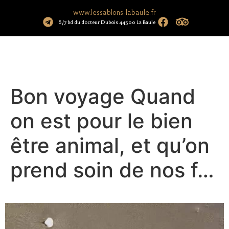
www.lessablons-labaule.fr
6/7 bd du docteur Dubois 44500 La Baule
Bon voyage Quand
on est pour le bien
être animal, et qu’on
prend soin de nos f…