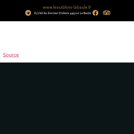
www.lessablons-labaule.fr
6/7 bd du docteur Dubois 44500 La Baule
Source