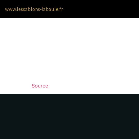
www.lessablons-labaule.fr
Accue
Source