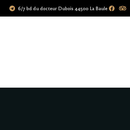
6/7 bd du docteur Dubois 44500 La Baule
il
Présentation
Portfolio
Actualités
Co